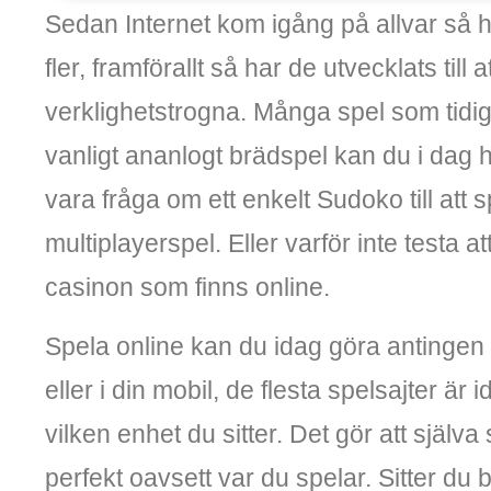
Sedan Internet kom igång på allvar så ha
fler, framförallt så har de utvecklats till 
verklighetstrogna. Många spel som tidi
vanligt ananlogt brädspel kan du i dag h
vara fråga om ett enkelt Sudoko till att
multiplayerspel. Eller varför inte testa 
casinon som finns online.
Spela online kan du idag göra antingen p
eller i din mobil, de flesta spelsajter är
vilken enhet du sitter. Det gör att själva
perfekt oavsett var du spelar. Sitter du 