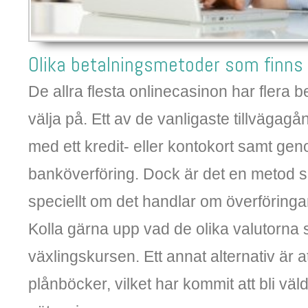
Olika betalningsmetoder som finns
De allra flesta onlinecasinon har flera be
välja på. Ett av de vanligaste tillvägagå
med ett kredit- eller kontokort samt ge
banköverföring. Dock är det en metod som
speciellt om det handlar om överföringar
Kolla gärna upp vad de olika valutorna st
växlingskursen. Ett annat alternativ är 
plånböcker, vilket har kommit att bli väld