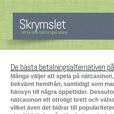
Skrymslet
Hitta dina bästa spel online
De bästa betalningsalternativen på
Många väljer att spela på nätcasinon,
bekvämt hemifrån, samtidigt som man
hänsyn till några öppettider. Dessut
nätcasinon ett otroligt brett och väls
vilket även det bidrar till popularitete