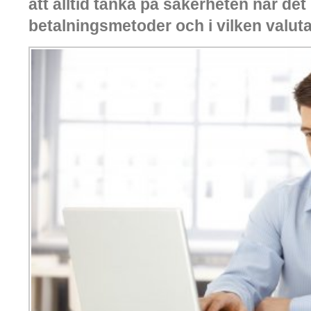
att alltid tänka på säkerheten när det
betalningsmetoder och i vilken valuta