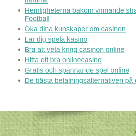
hemma
Hemligheterna bakom vinnande stra
Football
Öka dina kunskaper om casinon
Lär dig spela kasino
Bra att veta kring casinon online
Hitta ett bra onlinecasino
Gratis och spännande spel online
De bästa betalningsalternativen på
B