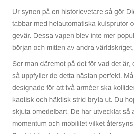
Ur synen på en historievetare så gör D
tabbar med helautomatiska kulsprutor 
gevär. Dessa vapen blev inte mer popul
början och mitten av andra världskriget
Ser man däremot på det för vad det är, et
så uppfyller de detta nästan perfekt. M
designade för att två arméer ska kollid
kaotisk och häktisk strid bryta ut. Du ho
skjuta omedelbart. De har utvecklat så a
momentum och mobilitet vilket återsyns 