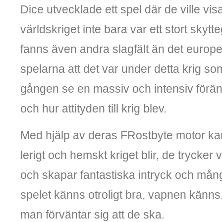
Dice utvecklade ett spel där de ville visa
världskriget inte bara var ett stort skytt
fanns även andra slagfält än det europei
spelarna att det var under detta krig som
gången se en massiv och intensiv föränd
och hur attityden till krig blev.
Med hjälp av deras FRostbyte motor kan
lerigt och hemskt kriget blir, de trycker 
och skapar fantastiska intryck och mång
spelet känns otroligt bra, vapnen känns,
man förväntar sig att de ska.